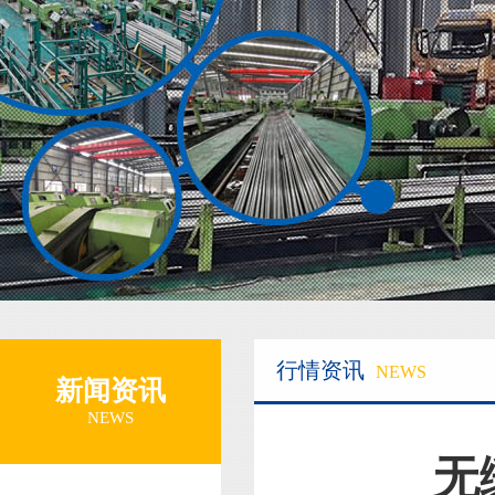
行情资讯
NEWS
新闻资讯
NEWS
无