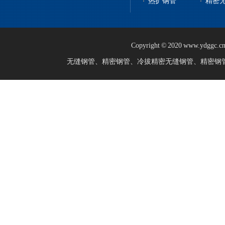
热扩钢管
精密
Copyright © 2020 www.ydggc.cn
无缝钢管、
精密钢管
、
冷拔精密无缝钢管
、
精密钢