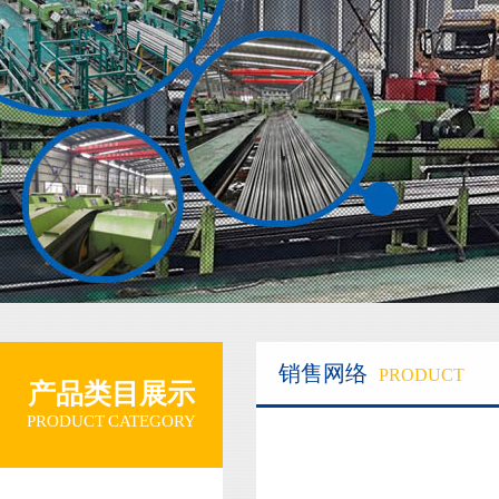
销售网络
PRODUCT
产品类目展示
PRODUCT CATEGORY